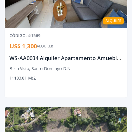
ALQUILER
CÓDIGO
: #
1569
US$ 1,300
ALQUILER
WS-AA0034 Alquiler Apartamento Amueblado en Bella Vista
Bella Vista
,
Santo Domingo D.N.
1
1
1
83.81
Mt2