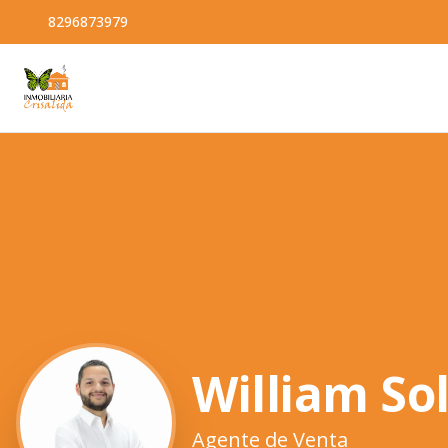
8296873979
William Sol
Agente de Venta