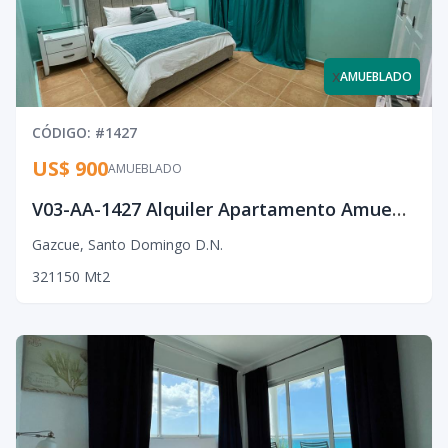
x
AMUEBLADO
CÓDIGO
: #
1427
US$ 900
AMUEBLADO
V03-AA-1427 Alquiler Apartamento Amueblado en Gazcue
Gazcue
,
Santo Domingo D.N.
3
2
1
150
Mt2