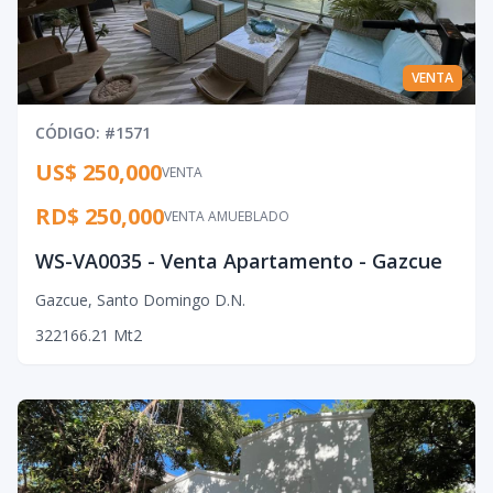
VENTA
CÓDIGO
: #
1571
US$ 250,000
VENTA
RD$ 250,000
VENTA AMUEBLADO
WS-VA0035 - Venta Apartamento - Gazcue
Gazcue
,
Santo Domingo D.N.
3
2
2
166.21
Mt2