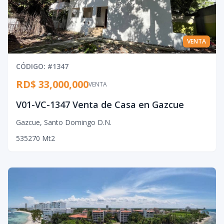
VENTA
CÓDIGO
: #
1347
RD$ 33,000,000
VENTA
V01-VC-1347 Venta de Casa en Gazcue
Gazcue
,
Santo Domingo D.N.
5
3
5
270
Mt2