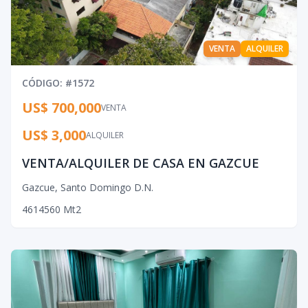
VENTA
ALQUILER
CÓDIGO
: #
1572
US$ 700,000
VENTA
US$ 3,000
ALQUILER
VENTA/ALQUILER DE CASA EN GAZCUE
Gazcue
,
Santo Domingo D.N.
4
6
14
560
Mt2