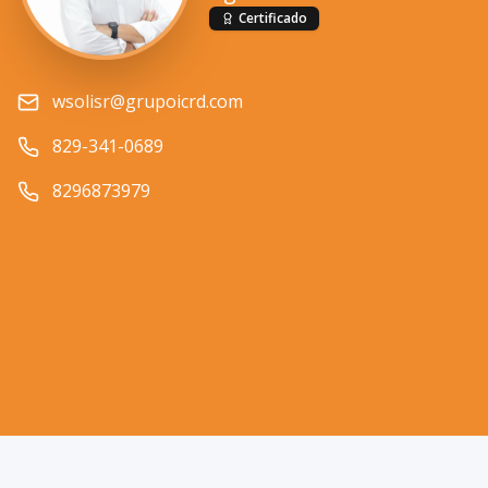
Certificado
wsolisr@grupoicrd.com
829-341-0689
8296873979