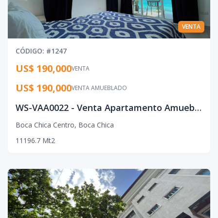
VENTA
CÓDIGO
: #
1247
US$ 190,000
VENTA
US$ 190,000
VENTA AMUEBLADO
WS-VAA0022 - Venta Apartamento Amueblado en Boca Chica
Boca Chica Centro
,
Boca Chica
1
1
1
96.7
Mt2