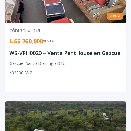
VENTA
CÓDIGO
: #
1245
US$ 260,000
VENTA
WS-VPH0020 – Venta PentHouse en Gazcue
Gazcue
,
Santo Domingo D.N.
4
3
2
330
Mt2