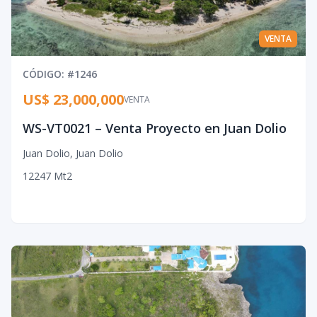
VENTA
CÓDIGO
: #
1246
US$ 23,000,000
VENTA
WS-VT0021 – Venta Proyecto en Juan Dolio
Juan Dolio
,
Juan Dolio
12247
Mt2