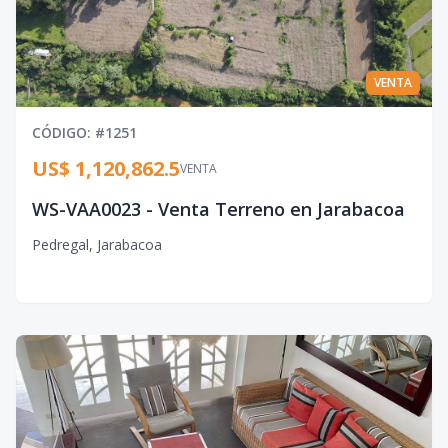
VENTA
CÓDIGO
: #
1251
US$ 1,120,862.5
VENTA
WS-VAA0023 - Venta Terreno en Jarabacoa
Pedregal
,
Jarabacoa