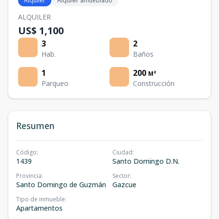
Alquiler
Alquiler amueblado
ALQUILER
US$ 1,100
3
2
Hab.
Baños
1
200
M²
Parqueo
Construcción
Resumen
Código
:
Ciudad
:
1439
Santo Domingo D.N.
Provincia
:
Sector
:
Santo Domingo de Guzmán
Gazcue
Tipo de inmueble
:
Apartamentos