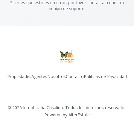
Si crees que esto es un error, por favor contacta a nuestro
equipo de soporte.
Propiedades
Agentes
Nosotros
Contacto
Politicas de Privacidad
Facebook
Instagram
©
2026
Inmobiliaria Crisalida
,
Todos los derechos reservados
Powered by
AlterEstate