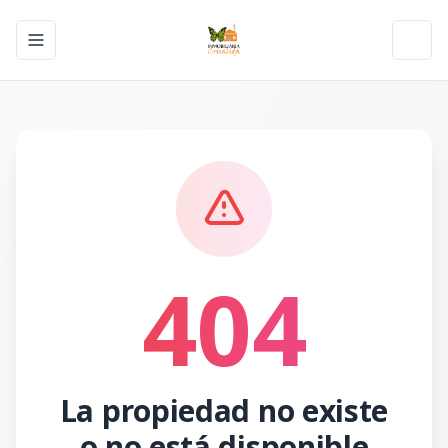
Toggle navigation menu
Toggl
404
La propiedad no existe
o no está disponible