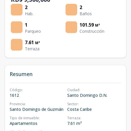
2
2
Hab.
Baños
1
101.59
M²
Parqueo
Construcción
7.61
M²
Terraza
Resumen
Código
:
Ciudad
:
1612
Santo Domingo D.N.
Provincia
:
Sector
:
Santo Domingo de Guzmán
Costa Caribe
Tipo de inmueble
:
Terraza
:
Apartamentos
7.61 m²